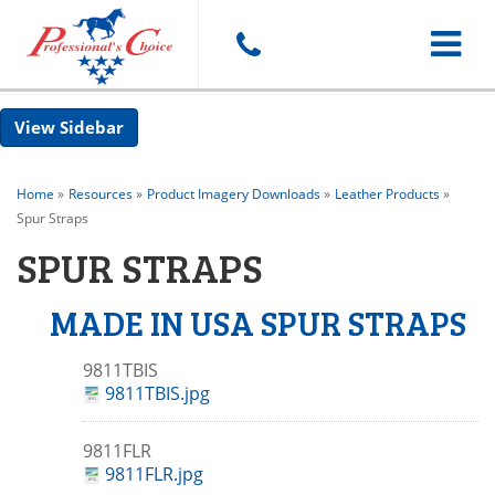
Toggle
Sidebar
navigat
Home
»
Resources
»
Product Imagery Downloads
»
Leather Products
»
Spur Straps
SPUR STRAPS
MADE IN USA SPUR STRAPS
9811TBIS
9811TBIS.jpg
9811FLR
9811FLR.jpg